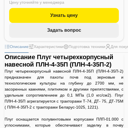
Цену уточняйте у менеджера
Узнать цену
Задать вопрос
Описание
Характеристики
Подготовка техники
Для поку
Описание Плуг четырехкорпусный
навесной ПЛН-4-35П (ПЛН-4-35П-2)
Плуг четырехкорпусный навесной ПЛН-4-35П (ПЛН-4-35П-2)
предназначен для пахоты почв под зерновые и
технологические культуры на глубину до 2700 мм, не
засоренных камнями, плитняком и другими препятствиями, с
удельным сопротивлением до 0,1 МПа (1,0 кгс/см
2
). Плуг
ПЛН-4-35П агрегатируется с тракторами Т-74, ДТ- 75, ДТ-75М
( ПЛН-4-35П-2 с тракторами Беларус-1025, 1221).
Плуг оснащается полувинтовыми корпусами ПЛП-01.000 с
углоснимами, которые обеспечивают заделку в почву