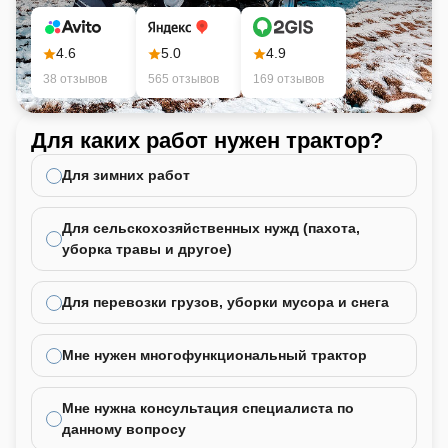
4.6
5.0
4.9
38 отзывов
565 отзывов
169 отзывов
Для каких работ нужен трактор?
Ка
не
Для зимних работ
Для сельскохозяйственных нужд (пахота,
уборка травы и другое)
Для перевозки грузов, уборки мусора и снега
Мне нужен многофункциональный трактор
Мне нужна консультация специалиста по
данному вопросу