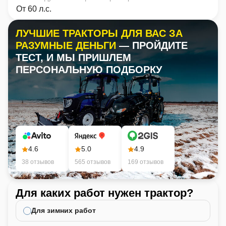
От 60 л.с.
ЛУЧШИЕ ТРАКТОРЫ ДЛЯ ВАС ЗА
РАЗУМНЫЕ ДЕНЬГИ
— ПРОЙДИТЕ
ТЕСТ, И МЫ ПРИШЛЕМ
ПЕРСОНАЛЬНУЮ ПОДБОРКУ
4.6
5.0
4.9
38 отзывов
565 отзывов
169 отзывов
Для каких работ нужен трактор?
Ка
не
Для зимних работ