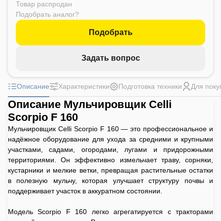
Товар распродан
Подобрать аналог?
Подобрать
Задать вопрос
Описание
Характеристики
Подготовка техники
Для поку
Описание Мульчировщик Celli
Scorpio F 160
Мульчировщик Celli Scorpio F 160 — это профессиональное и
надёжное оборудование для ухода за средними и крупными
участками, садами, огородами, лугами и придорожными
территориями. Он эффективно измельчает траву, сорняки,
кустарники и мелкие ветки, превращая растительные остатки
в полезную мульчу, которая улучшает структуру почвы и
поддерживает участок в аккуратном состоянии.
Модель Scorpio F 160 легко агрегатируется с тракторами