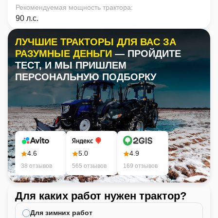
Рекомендуемая мощность трактора
:
90 л.с.
ЛУЧШИЕ ТРАКТОРЫ ДЛЯ ВАС ЗА
РАЗУМНЫЕ ДЕНЬГИ
— ПРОЙДИТЕ
ТЕСТ, И МЫ ПРИШЛЕМ
ПЕРСОНАЛЬНУЮ ПОДБОРКУ
4.6
5.0
4.9
38 отзывов
565 отзывов
169 отзывов
Для каких работ нужен трактор?
Ка
не
Для зимних работ