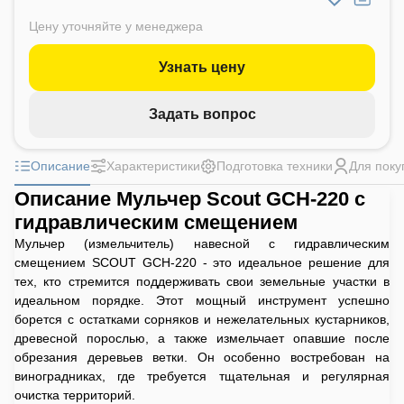
Цену уточняйте у менеджера
Узнать цену
Задать вопрос
Описание
Характеристики
Подготовка техники
Для поку
Описание Мульчер Scout GCH-220 с
гидравлическим смещением
Мульчер (измельчитель) навесной с гидравлическим
смещением SCOUT GCH-220 - это идеальное решение для
тех, кто стремится поддерживать свои земельные участки в
идеальном порядке. Этот мощный инструмент успешно
борется с остатками сорняков и нежелательных кустарников,
древесной порослью, а также измельчает опавшие после
обрезания деревьев ветки. Он особенно востребован на
виноградниках, где требуется тщательная и регулярная
очистка территорий.