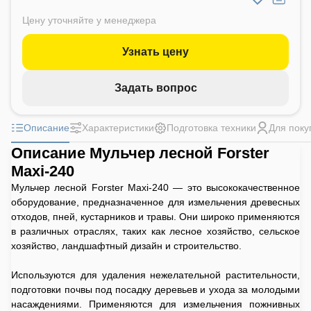
Цену уточняйте у менеджера
Узнать цену
Задать вопрос
Описание
Характеристики
Подготовка техники
Для поку
Описание Мульчер лесной Forster
Maxi-240
Мульчер лесной Forster Maxi-240 — это высококачественное
оборудование, предназначенное для измельчения древесных
отходов, пней, кустарников и травы. Они широко применяются
в различных отраслях, таких как лесное хозяйство, сельское
хозяйство, ландшафтный дизайн и строительство.
Используются для удаления нежелательной растительности,
подготовки почвы под посадку деревьев и ухода за молодыми
насаждениями. Применяются для измельчения пожнивных