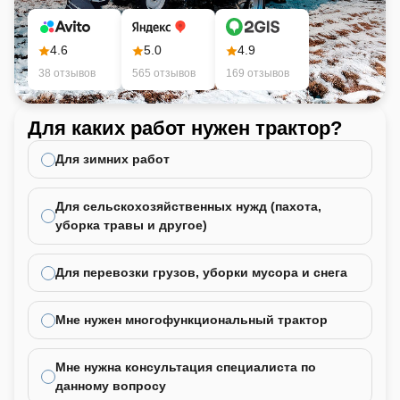
4.6
5.0
4.9
38 отзывов
565 отзывов
169 отзывов
Для каких работ нужен трактор?
Ка
не
Для зимних работ
Для сельскохозяйственных нужд (пахота,
уборка травы и другое)
Для перевозки грузов, уборки мусора и снега
Мне нужен многофункциональный трактор
Мне нужна консультация специалиста по
данному вопросу