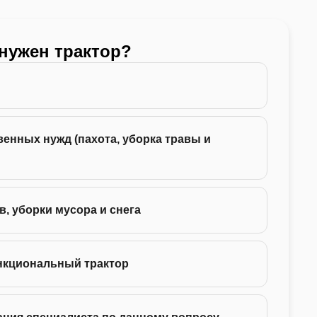
 нужен трактор?
Какой
24 -
енных нужд (пахота, уборка травы и
35 -
75 -
в, уборки мусора и снега
130 
нкциональный трактор