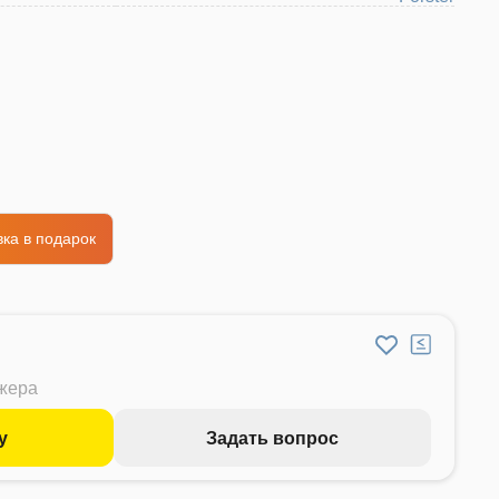
ка в подарок
джера
у
Задать вопрос