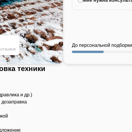
Мне нужна консульт
До персональной подборки
 отзывов
овка техники
дравлика и др.)
х дозаправка
зкой
едложение