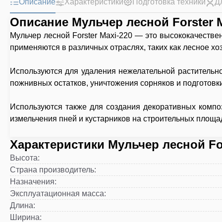
Описание
Характеристики
Подготовка техники
Д
Описание Мульчер лесной Forster M
Мульчер лесной Forster Maxi-220 — это высококачестве
применяются в различных отраслях, таких как лесное хо
Используются для удаления нежелательной растительн
пожнивных остатков, уничтожения сорняков и подготовк
Используются также для создания декоративных компо
измельчения пней и кустарников на строительных площад
Характеристики Мульчер лесной For
Высота
:
Страна производитель
:
Назначения
:
Эксплуатационная масса
:
Длина
:
Ширина
: