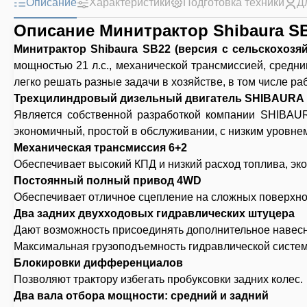
Описание
Характеристики
Подготовка техники
Д
Описание Минитрактор Shibaura S
Минитрактор Shibaura SB22 (версия с сельскохоз
мощностью 21 л.с., механической трансмиссией, средн
легко решать разные задачи в хозяйстве, в том числе ра
Трехцилиндровый дизельный двигатель SHIBAURA в
Является собственной разработкой компании SHIBAUR
экономичный, простой в обслуживании, с низким уровнем
Механическая трансмиссия 6+2
Обеспечивает высокий КПД и низкий расход топлива, эк
Постоянный полный привод 4WD
Обеспечивает отличное сцепление на сложных поверхнос
Два задних двухходовых гидравлических штуцера
Дают возможность присоединять дополнительное навес
Максимальная грузоподъемность гидравлической системы
Блокировки дифференциалов
Позволяют трактору избегать пробуксовки задних колес.
Два вала отбора мощности: средний и задний