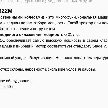
ля покупателя
Отзывы
Видеоотзывы
Отгрузки
B22M
яйственными колесами)
- это многофункциональная маши
им и задним валом отбора мощности. Такой трактор при п
ботать с передним погрузчиком.
одяного охлаждения мощностью 21 л.с.
A, обеспечивает самую высокую мощность в своем класс
 шума и вибрации, мотор соответствует стандарту Stage V.
ономный уход и обслуживание. Не прихотлива к температу
тях: склоны, неровности, скользкие условия работы.
ное оборудование.
 650 кг.