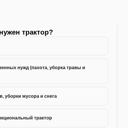
 нужен трактор?
Какой
24 -
енных нужд (пахота, уборка травы и
35 -
75 -
в, уборки мусора и снега
130 
нкциональный трактор