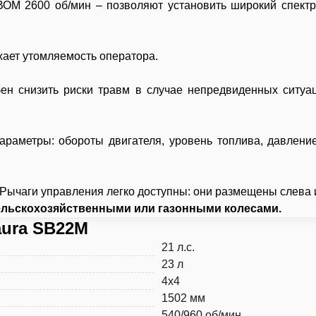
 ВОМ 2600 об/мин – позволяют установить широкий спект
ает утомляемость оператора.
ен снизить риски травм в случае непредвиденных ситуа
раметры: обороты двигателя, уровень топлива, давлени
 Рычаги управления легко доступны: они размещены слева и
льскохозяйственными или газонными колесами.
aura SB22M
21 л.с.
23 л
4x4
1502 мм
540/960 об/мин