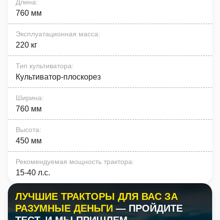
Длина
:
760 мм
Эксплуатационная масса
:
220 кг
Тип культиватора
:
Культиватор-плоскорез
Ширина
:
760 мм
Высота
:
450 мм
Рекомендуемая мощность трактора
:
15-40 л.с.
ЛУЧШИЕ ТРАКТОРЫ ДЛЯ ВАС ЗА
РАЗУМНЫЕ ДЕНЬГИ
— ПРОЙДИТЕ