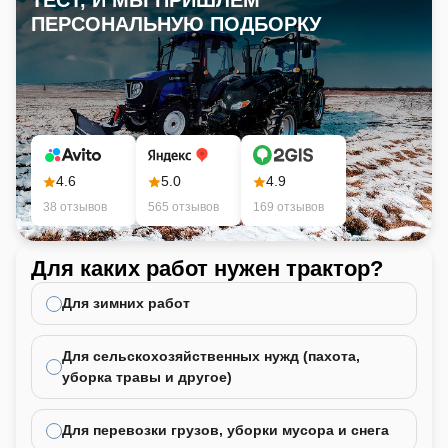
ТЕСТ, И МЫ ПРИШЛЕМ
ПЕРСОНАЛЬНУЮ ПОДБОРКУ
4.6
5.0
4.9
38 отзывов
565 отзывов
169 отзывов
Для каких работ нужен трактор?
Ка
не
Для зимних работ
Для сельскохозяйственных нужд (пахота,
уборка травы и другое)
Для перевозки грузов, уборки мусора и снега