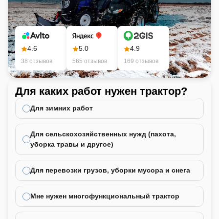
4.6
5.0
4.9
38 отзывов
565 отзывов
169 отзывов
Для каких работ нужен трактор?
Ка
не
Для зимних работ
Для сельскохозяйственных нужд (пахота,
уборка травы и другое)
Для перевозки грузов, уборки мусора и снега
Мне нужен многофункциональный трактор