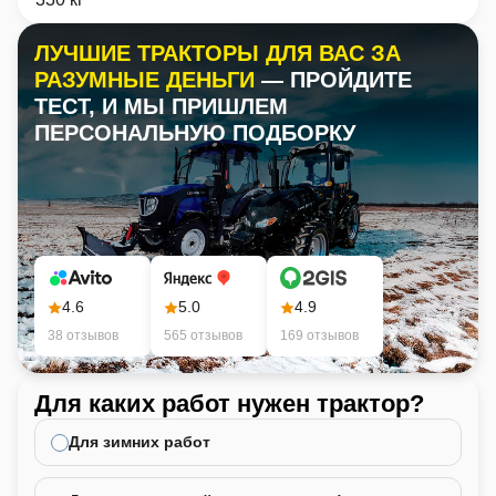
ЛУЧШИЕ ТРАКТОРЫ ДЛЯ ВАС ЗА
РАЗУМНЫЕ ДЕНЬГИ
— ПРОЙДИТЕ
ТЕСТ, И МЫ ПРИШЛЕМ
ПЕРСОНАЛЬНУЮ ПОДБОРКУ
4.6
5.0
4.9
38 отзывов
565 отзывов
169 отзывов
Для каких работ нужен трактор?
Ка
не
Для зимних работ