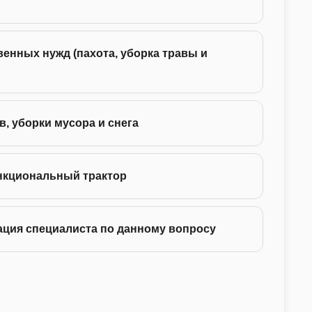
24 -
енных нужд (пахота, уборка травы и
35 -
75 -
в, уборки мусора и снега
130 
нкциональный трактор
ация специалиста по данному вопросу