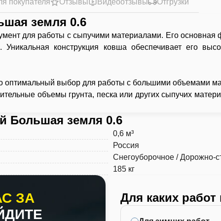
ля покупателя
Отзывы
Видеоотзывы
Отгрузки
шая земля 0.6
умент для работы с сыпучими материалами. Его основная ф
ии. Уникальная конструкция ковша обеспечивает его вы
то оптимальный выбор для работы с большими объемами ма
тельные объемы грунта, песка или других сыпучих материа
 Большая земля 0.6
0,6 м³
Россия
Снегоуборочное / Дорожно-с
185 кг
С ЗА
Для каких работ
ЙДИТЕ