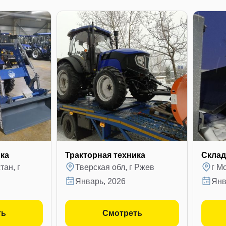
ика
Тракторная техника
Склад
ан, г
Тверская обл, г Ржев
г М
январь, 2026
ян
ть
Смотреть