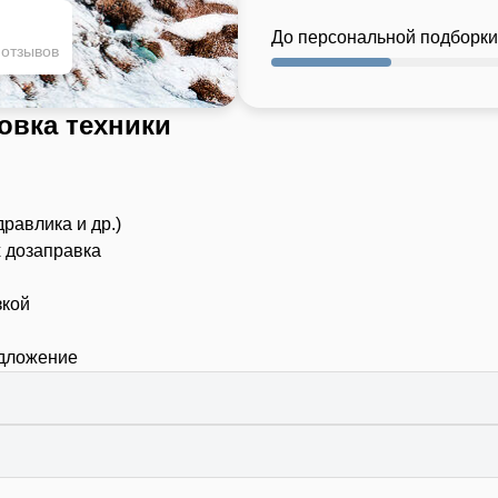
До персональной подборки
 отзывов
овка техники
дравлика и др.)
х дозаправка
зкой
едложение