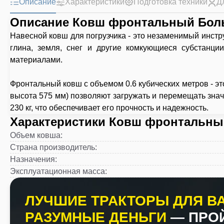
Описание
Характеристики
Подготовка техники
Д
Описание Ковш фронтальный Боль
Навесной ковш для погрузчика - это незаменимый инстр
глина, земля, снег и другие комкующиеся субстанц
материалами.
Фронтальный ковш с объемом 0.6 кубических метров - э
высота 575 мм) позволяют загружать и перемещать значи
230 кг, что обеспечивает его прочность и надежность.
Характеристики Ковш фронтальный
Объем ковша
:
Страна производитель
:
Назначения
:
Эксплуатационная масса
:
ЛУЧШИЕ ТРАКТОРЫ ДЛЯ ВА
РАЗУМНЫЕ ДЕНЬГИ
— ПРО