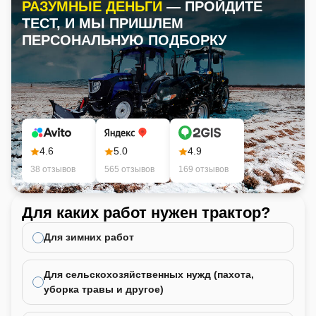
РАЗУМНЫЕ ДЕНЬГИ
— ПРОЙДИТЕ
ТЕСТ, И МЫ ПРИШЛЕМ
ПЕРСОНАЛЬНУЮ ПОДБОРКУ
4.6
5.0
4.9
38 отзывов
565 отзывов
169 отзывов
Для каких работ нужен трактор?
Ка
не
Для зимних работ
Для сельскохозяйственных нужд (пахота,
уборка травы и другое)