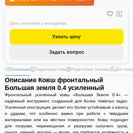
Цену уточняйте у менеджера
Узнать цену
Задать вопрос
Описание
Характеристики
Подготовка техники
Для поку
Описание Ковш фронтальный
Большая земля 0.4 усиленный
Фронтальный усиленный ковш «Большая Земля 0.4» —
надёжный инструмент, созданный для более тяжёлых задач.
Усиленная конструкция делает его более устойчивым к износу
и ударам, что особенно важно при работе с твёрдыми
материалами или на жёстких поверхностях. Ковш подходит
для погрузки, перемещения и разгрузки сыпучего груза,
грунта, камней, мусора — везде, где требуется надёжность и