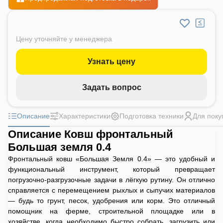
Цену уточняйте у менеджера
Узнать цену
Задать вопрос
Описание
Характеристики
Подготовка техники
Для поку
Описание Ковш фронтальный
Большая земля 0.4
Фронтальный ковш «Большая Земля 0.4» — это удобный и
функциональный инструмент, который превращает
погрузочно-разгрузочные задачи в лёгкую рутину. Он отлично
справляется с перемещением рыхлых и сыпучих материалов
— будь то грунт, песок, удобрения или корм. Это отличный
помощник на ферме, строительной площадке или в
хозяйстве, когда необходимо быстро собрать, загрузить или