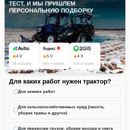
ТЕСТ, И МЫ ПРИШЛЕМ
ПЕРСОНАЛЬНУЮ ПОДБОРКУ
4.6
5.0
4.9
38 отзывов
565 отзывов
169 отзывов
Для каких работ нужен трактор?
Ка
не
Для зимних работ
Для сельскохозяйственных нужд (пахота,
уборка травы и другое)
Для перевозки грузов, уборки мусора и снега