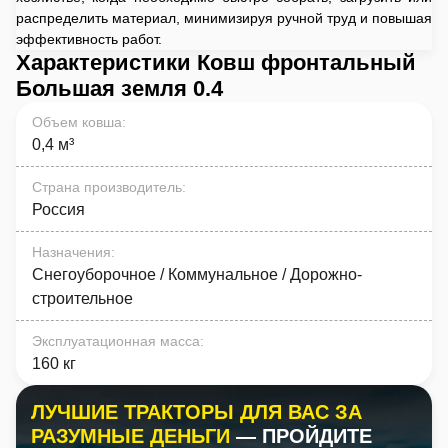
распределить материал, минимизируя ручной труд и повышая
эффективность работ.
Характеристики Ковш фронтальный
Большая земля 0.4
Объем ковша
:
0,4 м³
Страна производитель
:
Россия
Назначения
:
Снегоуборочное / Коммунальное / Дорожно-
строительное
Эксплуатационная масса
:
160 кг
ЛУЧШИЕ ТРАКТОРЫ ДЛЯ ВАС ЗА
РАЗУМНЫЕ ДЕНЬГИ
— ПРОЙДИТЕ