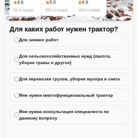
4.6
5.0
4.9
38 отзывов
565 отзывов
169 отзывов
Для каких работ нужен трактор?
Ка
не
Для зимних работ
Для сельскохозяйственных нужд (пахота,
уборка травы и другое)
Для перевозки грузов, уборки мусора и снега
Мне нужен многофункциональный трактор
Мне нужна консультация специалиста по
данному вопросу