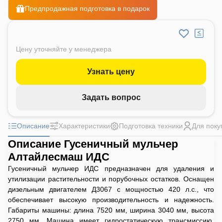
Предпродажная подготовка в подарок
Цену уточняйте у менеджера
Узнать цену
Задать вопрос
Описание
Характеристики
Подготовка техники
Для поку
Описание Гусеничный мульчер
Алтайлесмаш ИДС
Гусеничный мульчер ИДС предназначен для удаления и
утилизации растительности и порубочных остатков. Оснащен
дизельным двигателем Д3067 с мощностью 420 л.с., что
обеспечивает высокую производительность и надежность.
Габариты машины: длина 7520 мм, ширина 3040 мм, высота
2750 мм. Машина имеет гидростатическую трансмиссию,