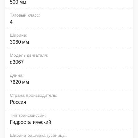
500 мм
Тяговый класс
:
4
Ширина
:
3060 мм
Модель двигателя
:
d3067
Длина
:
7620 мм
Страна производитель
:
Россия
Тип трансмиссии
:
Гидростатический
Ширина башмака гусеницы
: