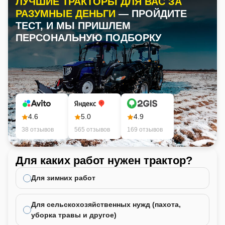
ЛУЧШИЕ ТРАКТОРЫ ДЛЯ ВАС ЗА
РАЗУМНЫЕ ДЕНЬГИ
— ПРОЙДИТЕ
ТЕСТ, И МЫ ПРИШЛЕМ
ПЕРСОНАЛЬНУЮ ПОДБОРКУ
4.6
5.0
4.9
38 отзывов
565 отзывов
169 отзывов
Для каких работ нужен трактор?
Ка
не
Для зимних работ
Для сельскохозяйственных нужд (пахота,
уборка травы и другое)