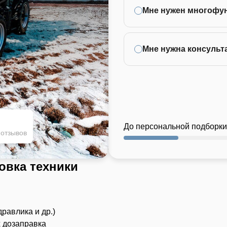
Мне нужен многофу
Мне нужна консульт
До персональной подборки
 отзывов
овка техники
дравлика и др.)
х дозаправка