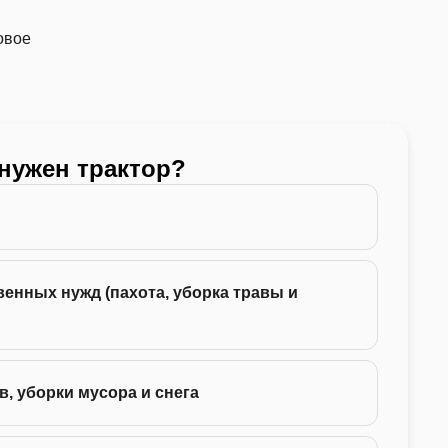
овое
 нужен трактор?
Какой
24 -
енных нужд (пахота, уборка травы и
35 -
75 -
в, уборки мусора и снега
130 