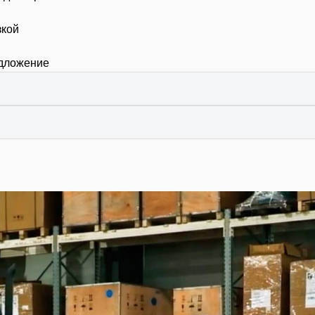
зкой
едложение