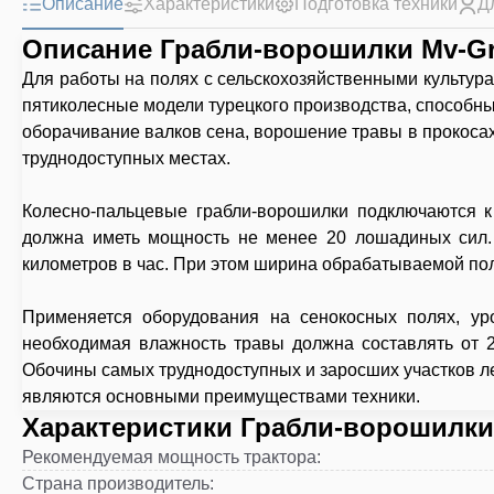
Описание
Характеристики
Подготовка техники
Д
Описание Грабли-ворошилки Mv-Gr
Для работы на полях с сельскохозяйственными культур
пятиколесные модели турецкого производства, способн
оборачивание валков сена, ворошение травы в прокоса
труднодоступных местах.
Колесно-пальцевые грабли-ворошилки подключаются к
должна иметь мощность не менее 20 лошадиных сил. 
километров в час. При этом ширина обрабатываемой пол
Применяется оборудования на сенокосных полях, ур
необходимая влажность травы должна составлять от 2
Обочины самых труднодоступных и заросших участков ле
являются основными преимуществами техники.
Характеристики Грабли-ворошилки
Рекомендуемая мощность трактора
:
Страна производитель
: