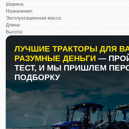
Ширина
:
Назначения
:
Эксплуатационная масса
:
Длина
:
Высота
:
ЛУЧШИЕ ТРАКТОРЫ ДЛЯ ВА
РАЗУМНЫЕ ДЕНЬГИ
— ПРО
ТЕСТ, И МЫ ПРИШЛЕМ ПЕ
ПОДБОРКУ