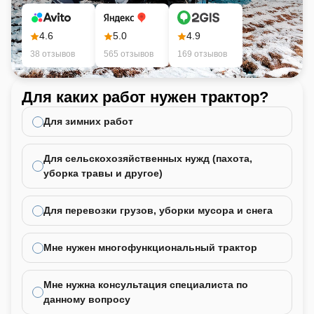
4.6
5.0
4.9
38 отзывов
565 отзывов
169 отзывов
Для каких работ нужен трактор?
Ка
не
Для зимних работ
Для сельскохозяйственных нужд (пахота,
уборка травы и другое)
Для перевозки грузов, уборки мусора и снега
Мне нужен многофункциональный трактор
Мне нужна консультация специалиста по
данному вопросу