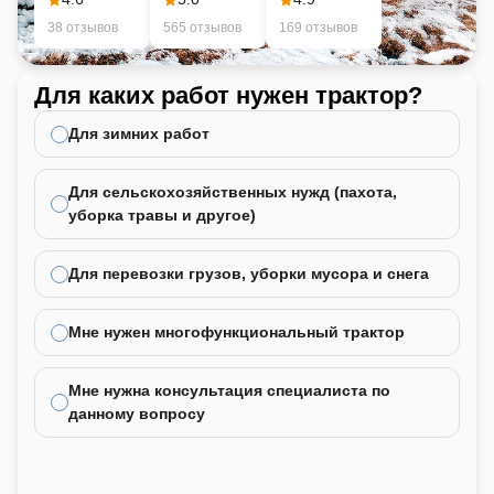
38 отзывов
565 отзывов
169 отзывов
Для каких работ нужен трактор?
Ка
не
Для зимних работ
Для сельскохозяйственных нужд (пахота,
уборка травы и другое)
Для перевозки грузов, уборки мусора и снега
Мне нужен многофункциональный трактор
Мне нужна консультация специалиста по
данному вопросу