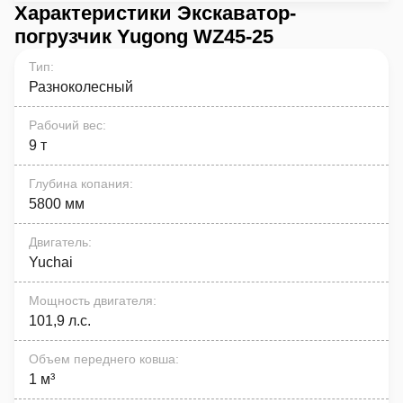
Характеристики Экскаватор-
погрузчик Yugong WZ45-25
Тип
:
Разноколесный
Рабочий вес
:
9 т
Глубина копания
:
5800 мм
Двигатель
:
Yuchai
Мощность двигателя
:
101,9 л.с.
Объем переднего ковша
:
1 м³