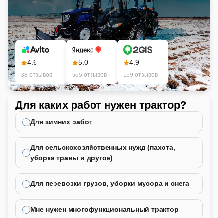
4.6
5.0
4.9
38 отзывов
565 отзывов
169 отзывов
Для каких работ нужен трактор?
Ка
не
Для зимних работ
Для сельскохозяйственных нужд (пахота,
уборка травы и другое)
Для перевозки грузов, уборки мусора и снега
Мне нужен многофункциональный трактор