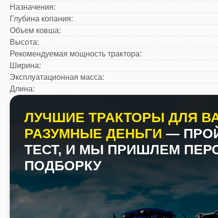
Назначения
:
Глубина копания
:
Объем ковша
:
Высота
:
Рекомендуемая мощность трактора
:
Ширина
:
Эксплуатационная масса
:
Длина
:
ЛУЧШИЕ ТРАКТОРЫ ДЛЯ ВА
РАЗУМНЫЕ ДЕНЬГИ
— ПРО
ТЕСТ, И МЫ ПРИШЛЕМ ПЕ
ПОДБОРКУ