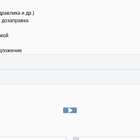
дравлика и др.)
х дозаправка
зкой
едложение