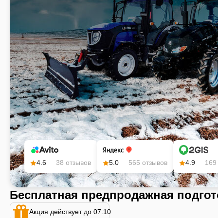
4.6
38 отзывов
5.0
565 отзывов
4.9
169
Бесплатная предпродажная подгот
Акция действует до 07.10