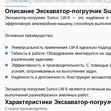
Описание
Характеристики
Подготовка техники
Д
Описание Экскаватор-погрузчик S
Экскаватор‑погрузчик Sunco LW‑8 — это надёжное и 
эффективную землеройную машину, способную выполнять
Основные преимущества:
Универсальность применения: LW‑8 идеально подходи
Гибкость в работе: Оборудование монтируется на за
различными задачами.
Эффективность и производительность: С помощью L
усилия, затрачиваемые на выполнение задач.
Надёжность и долговечность: Конструкция экскавато
Экскаватор‑погрузчик Sunco LW‑8 является отличным в
выполнения разнообразных земляных работ.
Характеристики Экскаватор-погруз
Страна производитель
: