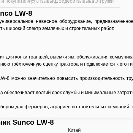
ля покупателя
Отзывы
Видеоотзывы
Отгрузки
unco LW-8
универсальное навесное оборудование, предназначенное
 широкий спектр земляных и строительных работ.
т для копки траншей, выемки ям, обслуживания коммуникац
днюю трёхточечную сцепку трактора и подключается к его г
W‑8 можно значительно повысить производительность тр
ра обеспечивает долгий срок службы и минимальные затрат
ыбором для фермеров, аграриев и строительных компаний, 
чик Sunco LW-8
Китай