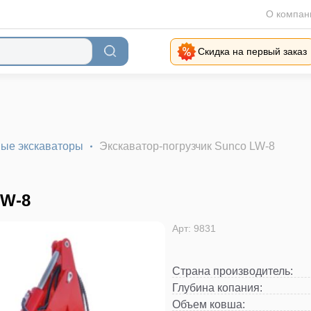
О компан
Скидка на первый заказ
ые экскаваторы
Экскаватор-погрузчик Sunco LW-8
W-8
Арт: 9831
Страна производитель
:
Глубина копания
:
Объем ковша
: