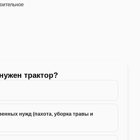
роительное
 нужен трактор?
Какой
24 -
енных нужд (пахота, уборка травы и
35 -
75 -