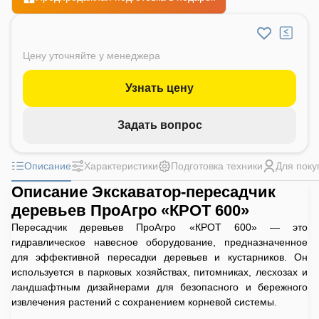
Цену уточняйте у менеджера
Узнать цену
Задать вопрос
Описание
Характеристики
Подготовка техники
Для поку
Описание Экскаватор-пересадчик
деревьев ПроАгро «КРОТ 600»
Пересадчик деревьев ПроАгро «КРОТ 600» — это
гидравлическое навесное оборудование, предназначенное
для эффективной пересадки деревьев и кустарников. Он
используется в парковых хозяйствах, питомниках, лесхозах и
ландшафтным дизайнерами для безопасного и бережного
извлечения растений с сохранением корневой системы.