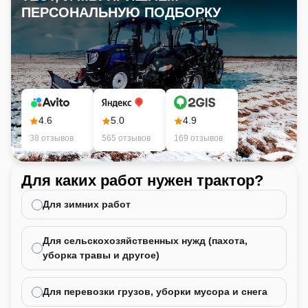
ПЕРСОНАЛЬНУЮ ПОДБОРКУ
4.6
5.0
4.9
38 отзывов
565 отзывов
169 отзывов
Для каких работ нужен трактор?
Ка
не
Для зимних работ
Для сельскохозяйственных нужд (пахота,
уборка травы и другое)
Для перевозки грузов, уборки мусора и снега