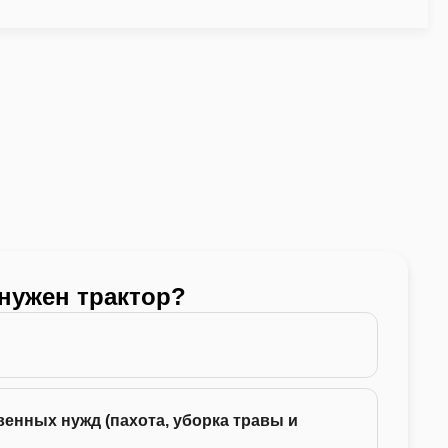
 нужен трактор?
Какой
24 -
енных нужд (пахота, уборка травы и
35 -