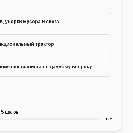
75 -
в, уборки мусора и снега
130 
нкциональный трактор
ация специалиста по данному вопросу
 5 шагов
1 / 5