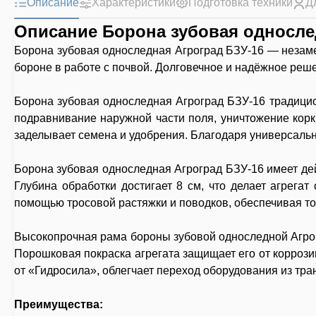
Описание
Характеристики
Подготовка техники
Д
Описание Борона зубовая односле
Борона зубовая односледная Агроград БЗУ-16 — незаме
бороне в работе с почвой. Долговечное и надёжное реш
Борона зубовая односледная Агроград БЗУ-16 традицио
подравнивание наружной части поля, уничтожение корк
заделывает семена и удобрения. Благодаря универсально
Борона зубовая односледная Агроград БЗУ-16 имеет дейс
Глубина обработки достигает 8 см, что делает агрега
помощью тросовой растяжки и поводков, обеспечивая то
Высокопрочная рама бороны зубовой односледной Агрогр
Порошковая покраска агрегата защищает его от корроз
от «Гидросила», облегчает переход оборудования из тра
Преимущества: