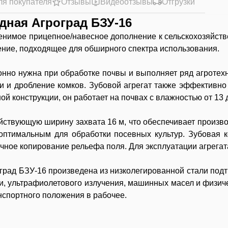
ля покупателя
Отзывы
Видеоотзывы
Отгрузки
дная Агроград БЗУ-16
нимое прицепное/навесное дополнение к сельскохозяйстве
ение, подходящее для обширного спектра использования.
нно нужна при обработке почвы и выполняет ряд агротехн
и и дробление комков. Зубовой агрегат также эффективн
й конструкции, он работает на почвах с влажностью от 13 
твующую ширину захвата 16 м, что обеспечивает производи
т оптимальным для обработки посевных культур. Зубовая 
чное копирование рельефа поля. Для эксплуатации агрегат
ад БЗУ-16 произведена из низколегированной стали подти
ии, ультрафиолетового излучения, машинных масел и физич
нспортного положения в рабочее.