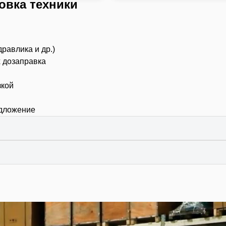
овка техники
дравлика и др.)
х дозаправка
зкой
едложение