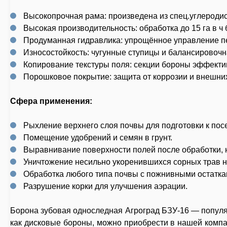
Высокопрочная рама: произведена из спец.углеродис
Высокая производительность: обработка до 15 га в ч
Продуманная гидравлика: упрощённое управление п
Износостойкость: чугунные ступицы и балансировочн
Копирование текстуры поля: секции бороны эффекти
Порошковое покрытие: защита от коррозии и внешни
Сфера применения:
Рыхление верхнего слоя почвы для подготовки к пос
Помещение удобрений и семян в грунт.
Выравнивание поверхности полей после обработки, н
Уничтожение несильно укоренившихся сорных трав на
Обработка любого типа почвы с пожнивными остатка
Разрушение корки для улучшения аэрации.
Борона зубовая односледная Агроград БЗУ-16 — популяр
как дисковые бороны, можно приобрести в нашей компа