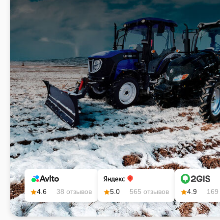
4.6
38 отзывов
5.0
565 отзывов
4.9
169