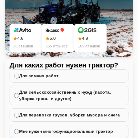
Ширина
:
Блокировка дифференциала
:
1500 мм
Да
Высота
:
Эксплуатационная масса
:
1200 мм
1390 кг
Длина
:
Кабина
:
4.6
5.0
4.9
3500 мм
Да
Длина
:
38 отзывов
565 отзывов
169 отзывов
2840 мм
Дорожный просвет
:
Для каких работ нужен трактор?
Ка
300 мм
не
Объем топливного бака
:
Для зимних работ
30 л
Производительность насоса
:
Для сельскохозяйственных нужд (пахота,
10 л/мин
уборка травы и другое)
Тип сцепления
:
Однодисковое
Колёсная формула
Для перевозки грузов, уборки мусора и снега
:
4x4
Грузоподъемность
:
Мне нужен многофункциональный трактор
400 кг