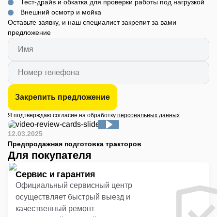
Тест-драйв и обкатка для проверки работы под нагрузкой
Наличие гидропривода
:
Внешний осмотр и мойка
Да
Оставьте заявку, и наш специалист закрепит за вами
Количество передач
:
предложение
6/2
Колея
:
960/1000 мм
Кондиционер
:
Нет
Закрепить предложение
Я подтверждаю согласие на обработку
персональных данных
12.03.2025
Предпродажная подготовка тракторов
Для покупателя
Сервис и гарантия
Официальный сервисный центр
осуществляет быстрый выезд и
качественный ремонт