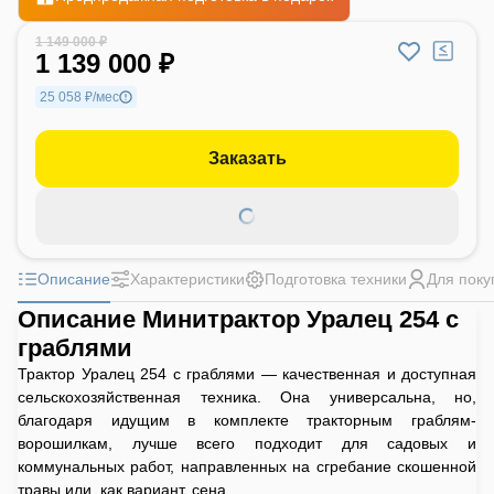
1 149 000 ₽
1 139 000 ₽
25 058 ₽/мес
Заказать
Описание
Характеристики
Подготовка техники
Для поку
Описание Минитрактор Уралец 254 с
граблями
Трактор Уралец 254 с граблями — качественная и доступная
сельскохозяйственная техника. Она универсальна, но,
благодаря идущим в комплекте тракторным граблям-
ворошилкам, лучше всего подходит для садовых и
коммунальных работ, направленных на сгребание скошенной
травы или, как вариант, сена.