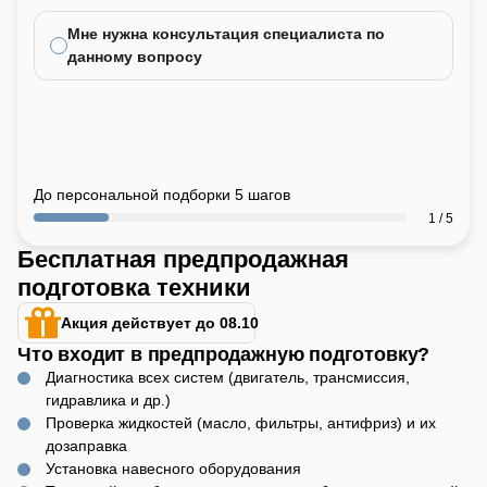
Регулировка колеи
:
Мне нужна консультация специалиста по
Да
данному вопросу
ВОМ
:
540/1000 об/мин
Страна производитель
:
Россия
Высота
:
2423 мм
До персональной подборки 5 шагов
Наличие ГУР
:
1 / 5
Да
Бесплатная предпродажная
Реверс
:
подготовка техники
Нет
Ширина
:
Акция действует до 08.10
1300 мм
Что входит в предпродажную подготовку?
Назначения
:
Диагностика всех систем (двигатель, трансмиссия,
Универсальное
гидравлика и др.)
Синхронизатор КПП
:
Проверка жидкостей (масло, фильтры, антифриз) и их
Да
дозаправка
Тип навесной системы
:
Установка навесного оборудования
Трёхточечная