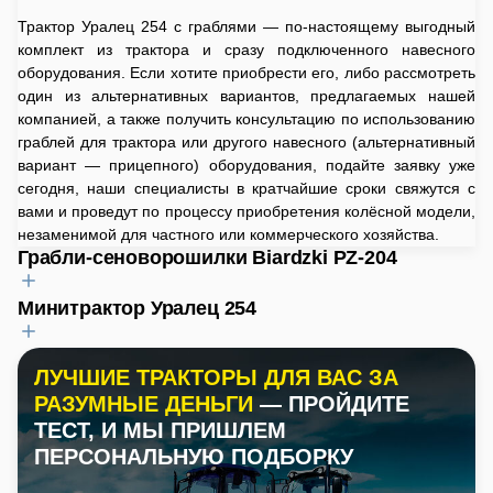
Трактор Уралец 254 с граблями — по-настоящему выгодный
комплект из трактора и сразу подключенного навесного
оборудования. Если хотите приобрести его, либо рассмотреть
один из альтернативных вариантов, предлагаемых нашей
компанией, а также получить консультацию по использованию
граблей для трактора или другого навесного (альтернативный
вариант — прицепного) оборудования, подайте заявку уже
сегодня, наши специалисты в кратчайшие сроки свяжутся с
вами и проведут по процессу приобретения колёсной модели,
незаменимой для частного или коммерческого хозяйства.
Грабли-сеноворошилки Biardzki PZ-204
Минитрактор Уралец 254
Эксплуатационная масса
:
122 кг
Страна производитель
:
Мощность двигателя
:
ЛУЧШИЕ ТРАКТОРЫ ДЛЯ ВАС ЗА
Польша
24 л.с.
РАЗУМНЫЕ ДЕНЬГИ
— ПРОЙДИТЕ
Назначения
:
Тип ВОМ
:
ТЕСТ, И МЫ ПРИШЛЕМ
Сельскохозяйственное
Шлицевой
ПЕРСОНАЛЬНУЮ ПОДБОРКУ
Рекомендуемая мощность трактора
:
Ходоуменьшитель
:
от 18 л.с.
Да