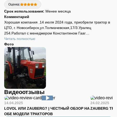
Оценка:
Срок использования:
Менее месяца
Комментарий
Хорошая компания .14 июля 2024 года, приобрели трактор в
ЦТО, г. Новосибирск,ул.Толмачевская,17/3.Уралец
254.Работал с менеджером Константином Гааг
молодец,рассказал всё объяснил, консультировал перед
Читать полностью
продажей и после продажи.Всё сделано по высшему
Фото
уровню.Спасибо Андрею из склада Новосибирск ул.
Толмачёвская 17/3 который подготовил трактор показал всё
рассказал.Так держать. Рекомендую.
Видеоотзывы
14.04.2025
24.02.2025
LOVOL ИЛИ ZAUBERG? | ЧЕСТНЫЙ ОБЗОР НА
ZAUBERG TR-90
ОБЕ МОДЕЛИ ТРАКТОРОВ