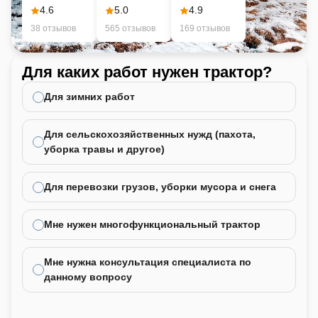
4.6
5.0
4.9
Трёхточечная
Регулировка колеи
:
38 отзывов
565 отзывов
169 отзывов
Да
Длина
:
Для каких работ нужен трактор?
Ка
4030 мм
не
Ширина
:
Для зимних работ
1650 мм
Высота
:
Для сельскохозяйственных нужд (пахота,
2520 мм
уборка травы и другое)
Дорожный просвет
:
310 мм
Производительность насоса
:
Для перевозки грузов, уборки мусора и снега
50 л/мин
Эксплуатационная масса
:
Мне нужен многофункциональный трактор
2695 кг
Грузоподъемность
:
Мне нужна консультация специалиста по
880 кг
данному вопросу
Наличие ГУР
:
Да
Наличие гидропривода
: