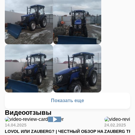
После общения он попросил время, чтобы уточнить есть ли
Ловол ТВ 504 с ПСМ и кондиционером. Трактор оказался в
наличии Артём выслал мне договор, который я подписал и
выслал ему обратно- это было в пятницу,после чего выслали
мне телефон водителя который должен привезти Ловол. Я
перезвонил водителю,парень оказался "молодцом", выслал
мне фото при погрузке. Через неделю я получил Трактор
ЛоволТВ504 доволен полностью. Спасибо огромное Атртёму
Тяхину -парень знает свое дело. Так что советую эту
компанию и другим кому нужна подобная техника. Сейчас
ставлю на свой Трактор отвал на фото видно.
Показать еще
Видеоотзывы
14.04.2025
24.02.2025
LOVOL ИЛИ ZAUBERG? | ЧЕСТНЫЙ ОБЗОР НА
ZAUBERG TR-90