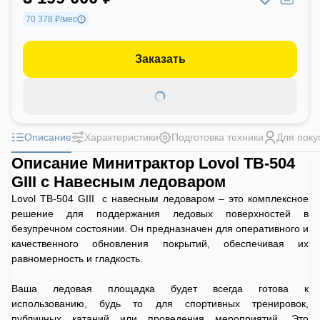
70 378 ₽/мес
Заказать
Описание
Характеристики
Подготовка техники
Для поку
Описание Минитрактор Lovol TB-504
GIII с Навесным ледоваром
Lovol TB-504 GIII с навесным ледоваром – это комплексное
решение для поддержания ледовых поверхностей в
безупречном состоянии. Он предназначен для оперативного и
качественного обновления покрытий, обеспечивая их
равномерность и гладкость.
Ваша ледовая площадка будет всегда готова к
использованию, будь то для спортивных тренировок,
публичных катаний или проведения мероприятий. Это