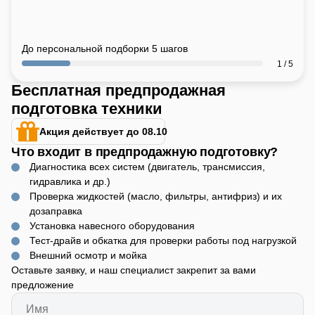
Да
Кабина
:
Да
До персональной подборки 5 шагов
Назначения
:
1 / 5
Общее назначение
Бесплатная предпродажная
Страна производитель
:
подготовка техники
Китай
Колёсная формула
:
Акция действует до 08.10
4x4
Что входит в предпродажную подготовку?
Колея
:
Диагностика всех систем (двигатель, трансмиссия,
1250/1300-1500 мм
гидравлика и др.)
ВОМ
:
Проверка жидкостей (масло, фильтры, антифриз) и их
540/1000 ; 540/720 об/мин
дозаправка
Кондиционер
:
Установка навесного оборудования
Нет
Тест-драйв и обкатка для проверки работы под нагрузкой
Тип сцепления
:
Внешний осмотр и мойка
Двухдисковое
Оставьте заявку, и наш специалист закрепит за вами
Количество передач
:
предложение
8+4/8+8/16+8
Реверс
: