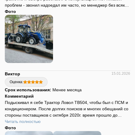
проблем - звонил надоедал им часто, но менеджер без всяких
нюансов решал любой вопрос.
Фото
Виктор
15.01.2026
Оценка:
Срок использования:
Менее месяца
Комментарий
Подыскивал я себе Трактор Ловол ТВ504, чтобы был с ПСМ и
кондиционером. После долгих поисков и многих обещаний со
стороны поставщиков с октября 2020г. время прошло до
декабря. Зашел на сайт ЦТО, с вопросом есть ли данная
Читать полностью
техника.Через некоторое время перезвонил мне
Фото
представитель этой компании и представился Артёмом.Т.