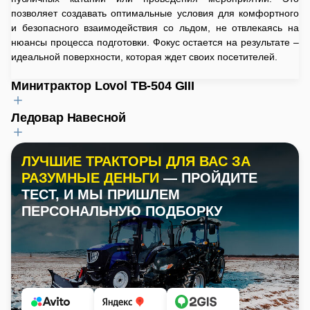
позволяет создавать оптимальные условия для комфортного
и безопасного взаимодействия со льдом, не отвлекаясь на
нюансы процесса подготовки. Фокус остается на результате –
идеальной поверхности, которая ждет своих посетителей.
Минитрактор Lovol TB-504 GIII
Ледовар Навесной
Мощность двигателя
:
50 л.с.
Объем топливного бака
:
Длина
:
ЛУЧШИЕ ТРАКТОРЫ ДЛЯ ВАС ЗА
65 л
1098 мм
РАЗУМНЫЕ ДЕНЬГИ
— ПРОЙДИТЕ
Синхронизатор КПП
:
Ширина
:
ТЕСТ, И МЫ ПРИШЛЕМ
Да
2022 мм
ПЕРСОНАЛЬНУЮ ПОДБОРКУ
Ходоуменьшитель
:
Высота
:
Нет
1795 мм
Блокировка дифференциала
:
Эксплуатационная масса
:
Раздельная
750 кг
Тип ВОМ
:
Страна производитель
:
Шлицевой
Россия
Тип навесной системы
: