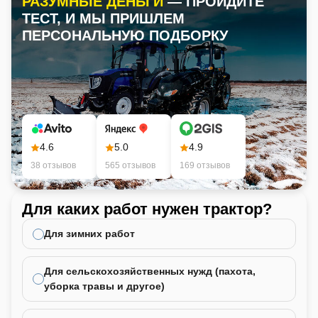
РАЗУМНЫЕ ДЕНЬГИ
— ПРОЙДИТЕ
ТЕСТ, И МЫ ПРИШЛЕМ
ПЕРСОНАЛЬНУЮ ПОДБОРКУ
4.6
5.0
4.9
38 отзывов
565 отзывов
169 отзывов
Для каких работ нужен трактор?
Ка
не
Для зимних работ
Для сельскохозяйственных нужд (пахота,
уборка травы и другое)