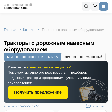
Звонок бесплатный
8 (800) 550-5481
Главная
Каталог
Тракторы с навесным оборудованием
Тракторы с дорожным навесным
оборудованием
Комплект дорожно-строительный
Комплект снегоуборочный
К
У вас есть
грант на развитие дела?
Поможем выгодно его реализовать — подберем
надежный трактор и предоставим лучшие условия
приобретения!
Получить предложение
сначала недорогие
Фильтры