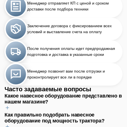
Менеджер отправляет КП с ценой и сроком
доставки после подбора техники
Заключение договора с фиксированием всех
условий и выставление счета на оплату
После получения оплаты идет предпродажная
подготовка и доставка в указанные сроки
Менеджер позвонит вам после отгрузки и
проконтролирует все ли в порядке
Часто задаваемые вопросы
Какое навесное оборудование представлено в
нашем магазине?
Как правильно подобрать навесное
Для обработки почвы найдёте плуги, бороны, культиваторы.
оборудование под мощность трактора?
Для посева — сеялки, для уборки урожая — косилки и
картофелекопалки. Предлагаем фронтальные погрузчики,