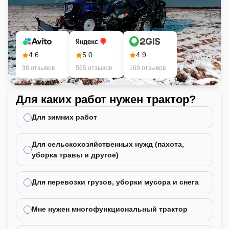
4.6
5.0
4.9
38 отзывов
565 отзывов
169 отзывов
Для каких работ нужен трактор?
Ка
не
Для зимних работ
Для сельскохозяйственных нужд (пахота,
уборка травы и другое)
Для перевозки грузов, уборки мусора и снега
Мне нужен многофункциональный трактор