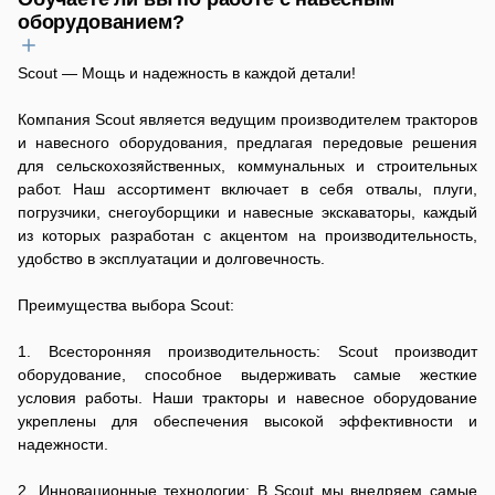
Разнообразие навесного оборудования позволяет
навесного оборудования в лизинг, чтобы оптимизировать свои
оборудованием?
оборудование — обязательная составляющая покупки.
адаптировать технику под конкретные задачи и условия
затраты. Возможна и аренда навесного оборудования с
Продолжительность гарантийного периода зависит от
работы.
последующим выкупом — уточните детали у наших
производителя и конкретного типа техники, информация об
Наши опытные специалисты проведут подробный инструктаж,
Scout — Мощь и надежность в каждой детали!
менеджеров.
этом содержится в вашем гарантийном документе. Мы берём
в ходе которого не только расскажут о принципах работы, но и
на себя обязательства по бесплатному устранению заводских
наглядно продемонстрируют все нюансы настройки и
Компания Scout является ведущим производителем тракторов
дефектов или замене неисправного агрегата, возникших в
эксплуатации каждого агрегата. Мы детально покажем, как
и навесного оборудования, предлагая передовые решения
течение гарантийного срока. Важно помнить, что гарантия не
правильно использовать плуг для оптимальной обработки
для сельскохозяйственных, коммунальных и строительных
покрывает естественный износ запчастей для навесного
почвы, как добиться максимальной точности при посеве с
работ. Наш ассортимент включает в себя отвалы, плуги,
оборудования и повреждения, вызванные нарушением
помощью сеялки, как эффективно заготавливать корм,
погрузчики, снегоуборщики и навесные экскаваторы, каждый
правил эксплуатации. По истечении гарантии мы всегда
используя косилку. Кроме того, мы поделимся опытом
из которых разработан с акцентом на производительность,
готовы предложить профессиональный ремонт навесного
эффективного использования снегоуборщика для быстрой
удобство в эксплуатации и долговечность.
оборудования и обеспечить широкий выбор комплектующих.
очистки территорий в зимний период, а также обучим вас
безопасной и надёжной работе с тракторным прицепом при
Преимущества выбора Scout:
транспортировке грузов.
1. Всесторонняя производительность: Scout производит
оборудование, способное выдерживать самые жесткие
условия работы. Наши тракторы и навесное оборудование
укреплены для обеспечения высокой эффективности и
надежности.
2. Инновационные технологии: В Scout мы внедряем самые