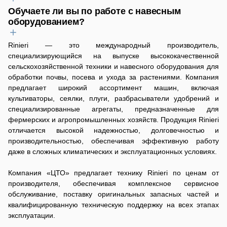
нескольких видов навесного оборудования.
пригодятся измельчитель веток, аэратор и дернорез.
цену навесного оборудования. Рассмотрите покупку
Обучаете ли вы по работе с навесным
Конечно, гарантия на приобретаемое у нас навесное
Разнообразие навесного оборудования позволяет
навесного оборудования в лизинг, чтобы оптимизировать свои
оборудованием?
оборудование — обязательная составляющая покупки.
адаптировать технику под конкретные задачи и условия
затраты. Возможна и аренда навесного оборудования с
Продолжительность гарантийного периода зависит от
работы.
последующим выкупом — уточните детали у наших
производителя и конкретного типа техники, информация об
Наши опытные специалисты проведут подробный инструктаж,
Rinieri — это международный производитель,
менеджеров.
этом содержится в вашем гарантийном документе. Мы берём
в ходе которого не только расскажут о принципах работы, но и
специализирующийся на выпуске высококачественной
на себя обязательства по бесплатному устранению заводских
наглядно продемонстрируют все нюансы настройки и
сельскохозяйственной техники и навесного оборудования для
дефектов или замене неисправного агрегата, возникших в
эксплуатации каждого агрегата. Мы детально покажем, как
обработки почвы, посева и ухода за растениями. Компания
течение гарантийного срока. Важно помнить, что гарантия не
правильно использовать плуг для оптимальной обработки
предлагает широкий ассортимент машин, включая
покрывает естественный износ запчастей для навесного
почвы, как добиться максимальной точности при посеве с
культиваторы, сеялки, плуги, разбрасыватели удобрений и
оборудования и повреждения, вызванные нарушением
помощью сеялки, как эффективно заготавливать корм,
специализированные агрегаты, предназначенные для
правил эксплуатации. По истечении гарантии мы всегда
используя косилку. Кроме того, мы поделимся опытом
фермерских и агропромышленных хозяйств. Продукция Rinieri
готовы предложить профессиональный ремонт навесного
эффективного использования снегоуборщика для быстрой
отличается высокой надежностью, долговечностью и
оборудования и обеспечить широкий выбор комплектующих.
очистки территорий в зимний период, а также обучим вас
производительностью, обеспечивая эффективную работу
безопасной и надёжной работе с тракторным прицепом при
даже в сложных климатических и эксплуатационных условиях.
транспортировке грузов.
Компания «ЦТО» предлагает технику Rinieri по ценам от
производителя, обеспечивая комплексное сервисное
обслуживание, поставку оригинальных запасных частей и
квалифицированную техническую поддержку на всех этапах
эксплуатации.