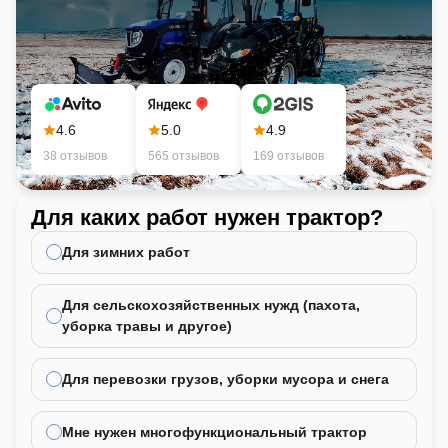
4.6
5.0
4.9
38 отзывов
565 отзывов
169 отзывов
Для каких работ нужен трактор?
Ка
не
Для зимних работ
Для сельскохозяйственных нужд (пахота,
уборка травы и другое)
Для перевозки грузов, уборки мусора и снега
Мне нужен многофункциональный трактор