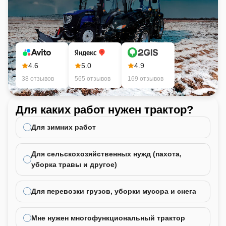
4.6
5.0
4.9
38 отзывов
565 отзывов
169 отзывов
Для каких работ нужен трактор?
Ка
не
Для зимних работ
Для сельскохозяйственных нужд (пахота,
уборка травы и другое)
Для перевозки грузов, уборки мусора и снега
Мне нужен многофункциональный трактор