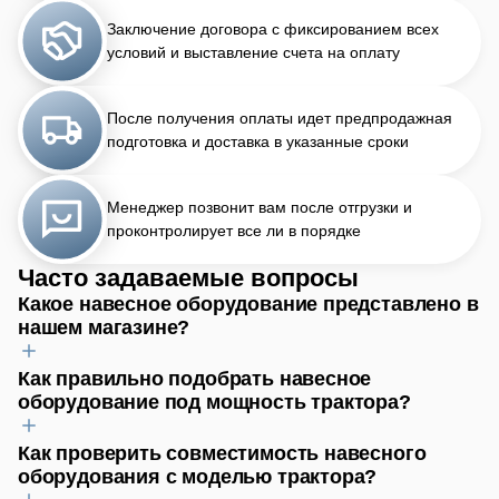
Заключение договора с фиксированием всех
условий и выставление счета на оплату
После получения оплаты идет предпродажная
подготовка и доставка в указанные сроки
Менеджер позвонит вам после отгрузки и
проконтролирует все ли в порядке
Часто задаваемые вопросы
Какое навесное оборудование представлено в
нашем магазине?
Как правильно подобрать навесное
Для обработки почвы найдёте плуги, бороны, культиваторы.
оборудование под мощность трактора?
Для посева — сеялки, для уборки урожая — косилки и
картофелекопалки. Предлагаем фронтальные погрузчики,
бульдозерные отвалы и экскаваторные навески для земляных
Как проверить совместимость навесного
В первую очередь, учитывайте возможности гидравлической
работ. Для коммунальных задач у нас есть снегоуборщики,
оборудования с моделью трактора?
системы и вала отбора мощности (ВОМ) трактора. Не менее
щётки коммунальные и подметальные навески. Также в