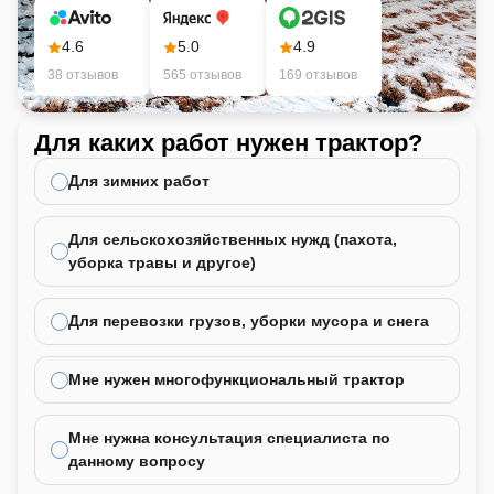
4.6
5.0
4.9
38 отзывов
565 отзывов
169 отзывов
Для каких работ нужен трактор?
Ка
не
Для зимних работ
Для сельскохозяйственных нужд (пахота,
уборка травы и другое)
Для перевозки грузов, уборки мусора и снега
Мне нужен многофункциональный трактор
Мне нужна консультация специалиста по
данному вопросу