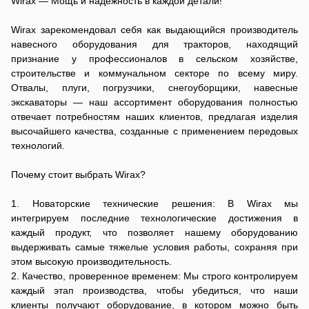
Наши опытные специалисты проведут подробный инструктаж,
Wirax — Мощь и надежность в каждой детали!
менеджеров.
этом содержится в вашем гарантийном документе. Мы берём
в ходе которого не только расскажут о принципах работы, но и
на себя обязательства по бесплатному устранению заводских
наглядно продемонстрируют все нюансы настройки и
Wirax зарекомендовал себя как выдающийся производитель
дефектов или замене неисправного агрегата, возникших в
эксплуатации каждого агрегата. Мы детально покажем, как
навесного оборудования для тракторов, находящий
течение гарантийного срока. Важно помнить, что гарантия не
правильно использовать плуг для оптимальной обработки
признание у профессионалов в сельском хозяйстве,
покрывает естественный износ запчастей для навесного
почвы, как добиться максимальной точности при посеве с
строительстве и коммунальном секторе по всему миру.
оборудования и повреждения, вызванные нарушением
помощью сеялки, как эффективно заготавливать корм,
Отвалы, плуги, погрузчики, снегоуборщики, навесные
правил эксплуатации. По истечении гарантии мы всегда
используя косилку. Кроме того, мы поделимся опытом
экскаваторы — наш ассортимент оборудования полностью
готовы предложить профессиональный ремонт навесного
эффективного использования снегоуборщика для быстрой
отвечает потребностям наших клиентов, предлагая изделия
оборудования и обеспечить широкий выбор комплектующих.
очистки территорий в зимний период, а также обучим вас
высочайшего качества, созданные с применением передовых
безопасной и надёжной работе с тракторным прицепом при
технологий.
транспортировке грузов.
Почему стоит выбрать Wirax?
1. Новаторские технические решения: В Wirax мы
интегрируем последние технологические достижения в
каждый продукт, что позволяет нашему оборудованию
выдерживать самые тяжелые условия работы, сохраняя при
этом высокую производительность.
2. Качество, проверенное временем: Мы строго контролируем
каждый этап производства, чтобы убедиться, что наши
клиенты получают оборудование, в котором можно быть