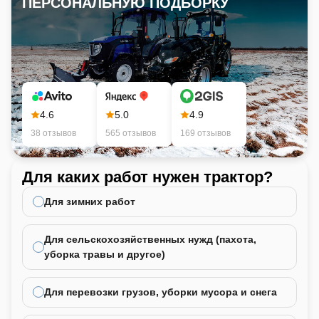
ПЕРСОНАЛЬНУЮ ПОДБОРКУ
4.6
5.0
4.9
38 отзывов
565 отзывов
169 отзывов
Для каких работ нужен трактор?
Ка
не
Для зимних работ
Для сельскохозяйственных нужд (пахота,
уборка травы и другое)
Для перевозки грузов, уборки мусора и снега