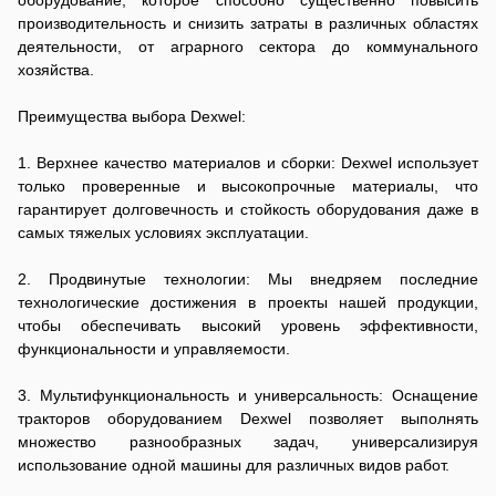
готовы предложить профессиональный ремонт навесного
эффективного использования снегоуборщика для быстрой
производительность и снизить затраты в различных областях
оборудования и обеспечить широкий выбор комплектующих.
очистки территорий в зимний период, а также обучим вас
деятельности, от аграрного сектора до коммунального
безопасной и надёжной работе с тракторным прицепом при
хозяйства.
транспортировке грузов.
Преимущества выбора Dexwel:
1. Верхнее качество материалов и сборки: Dexwel использует
только проверенные и высокопрочные материалы, что
гарантирует долговечность и стойкость оборудования даже в
самых тяжелых условиях эксплуатации.
2. Продвинутые технологии: Мы внедряем последние
технологические достижения в проекты нашей продукции,
чтобы обеспечивать высокий уровень эффективности,
функциональности и управляемости.
3. Мультифункциональность и универсальность: Оснащение
тракторов оборудованием Dexwel позволяет выполнять
множество разнообразных задач, универсализируя
использование одной машины для различных видов работ.