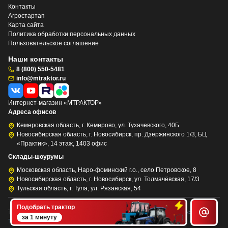
Контакты
Агростартап
Карта сайта
Политика обработки персональных данных
Пользовательское соглашение
Наши контакты
8 (800) 550-5481
info@mtraktor.ru
Интернет-магазин «МТРАКТОР»
Адреса офисов
Кемеровская область, г. Кемерово, ул. Тухачевского, 40Б
Новосибирская область, г. Новосибирск, пр. Дзержинского 1/3, БЦ
«Практик», 14 этаж, 1403 офис
Склады-шоурумы
Московская область, Наро-фоминский г.о., село Петровское, 8
Новосибирская область, г. Новосибирск, ул. Толмачёвская, 17/3
Тульская область, г. Тула, ул. Рязанская, 54
Подобрать трактор
This site is protected by reCAPTCHA and the Google
Privacy Policy
and
за 1 минуту
Terms of Service
apply.