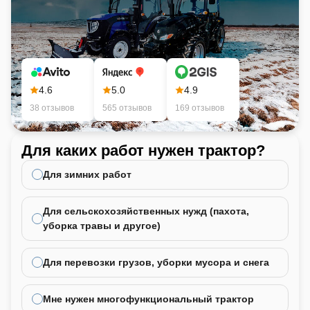
4.6
5.0
4.9
38 отзывов
565 отзывов
169 отзывов
Для каких работ нужен трактор?
Ка
не
Для зимних работ
Для сельскохозяйственных нужд (пахота,
уборка травы и другое)
Для перевозки грузов, уборки мусора и снега
Мне нужен многофункциональный трактор