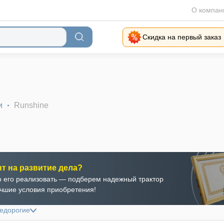
О компан
Скидка на первый заказ
и
Runshine
нт на развитие дела?
 его реализовать — подберем надежный трактор
учшие условия приобретения!
недорогие