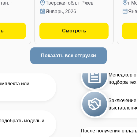
ан, г
Тверская обл, г Ржев
г М
январь, 2026
ян
ть
Смотреть
Показать все отгрузки
Менеджер от
подбора тех
комплекта или
Заключение 
выставление
подобрать модель и
После получения оплаты