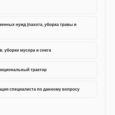
24 -
енных нужд (пахота, уборка травы и
35 -
75 -
в, уборки мусора и снега
130 
нкциональный трактор
ация специалиста по данному вопросу