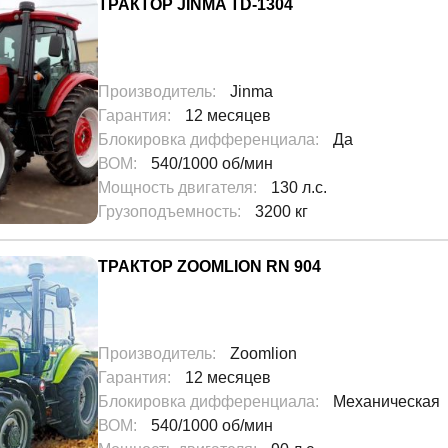
ТРАКТОР JINMA TD-1304
Производитель
:
Jinma
Гарантия
:
12 месяцев
Блокировка дифференциала
:
Да
Еще 8
ВОМ
:
540/1000 об/мин
Мощность двигателя
:
130 л.с.
Грузоподъемность
:
3200 кг
ТРАКТОР ZOOMLION RN 904
Производитель
:
Zoomlion
Гарантия
:
12 месяцев
Блокировка дифференциала
:
Механическая
ВОМ
:
540/1000 об/мин