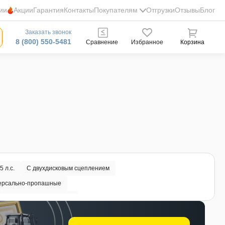
ии
Акции
Гарантия
Контакты
Покупателям
Отгрузки
Отзывы
Блог
Заказать звонок
8 (800) 550-5481
Сравнение
Избранное
Корзина
5 л.с.
С двухдисковым сцеплением
ерсально-пропашные
Тракторы от 1000000р