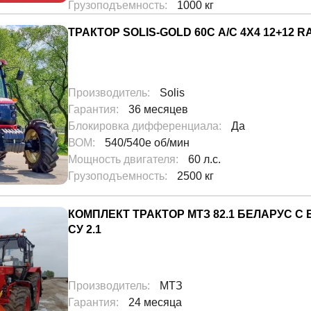
Грузоподъемность
:
1000 кг
ТРАКТОР SOLIS-GOLD 60С A/С 4X4 12+12 RADI
Производитель
:
Solis
Гарантия
:
36 месяцев
Блокировка дифференциала
:
Да
ВОМ
:
540/540e об/мин
Мощность двигателя
:
60 л.с.
Грузоподъемность
:
2500 кг
КОМПЛЕКТ ТРАКТОР МТЗ 82.1 БЕЛАРУС 
СУ 2.1
Производитель
:
МТЗ
Гарантия
:
24 месяца