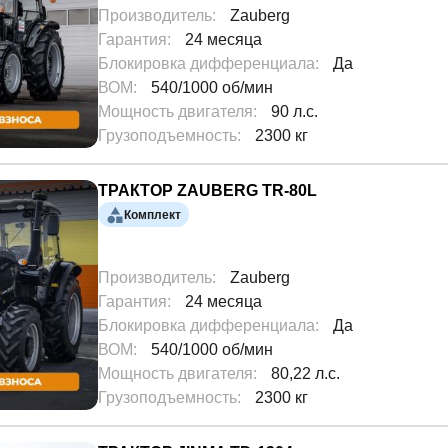
Производитель
:
Zauberg
Гарантия
:
24 месяца
Блокировка дифференциала
:
Да
Еще 7
ВОМ
:
540/1000 об/мин
Мощность двигателя
:
90 л.с.
Грузоподъемность
:
2300 кг
ТРАКТОР ZAUBERG TR-80L
Комплект
Производитель
:
Zauberg
Гарантия
:
24 месяца
Блокировка дифференциала
:
Да
Еще 6
ВОМ
:
540/1000 об/мин
Мощность двигателя
:
80,22 л.с.
Грузоподъемность
:
2300 кг