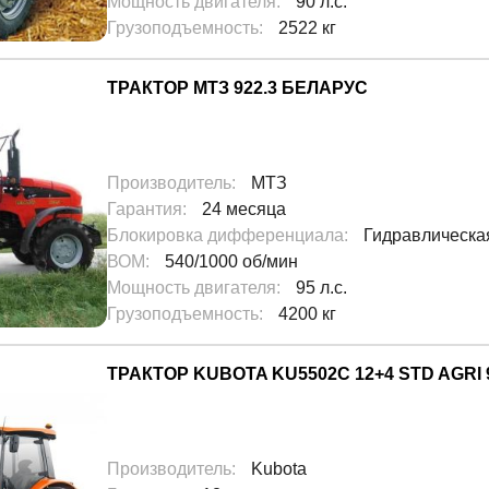
Мощность двигателя
:
90 л.с.
Грузоподъемность
:
2522 кг
ТРАКТОР МТЗ 922.3 БЕЛАРУС
Производитель
:
МТЗ
Гарантия
:
24 месяца
Блокировка дифференциала
:
Гидравлическа
ВОМ
:
540/1000 об/мин
Мощность двигателя
:
95 л.с.
Грузоподъемность
:
4200 кг
ТРАКТОР KUBOTA KU5502C 12+4 STD AGRI 9,5
Производитель
:
Kubota