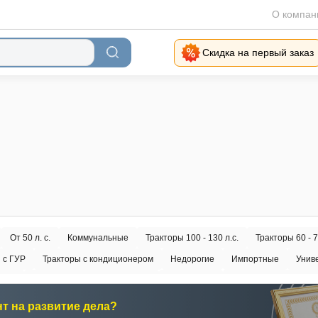
О компан
Скидка на первый заказ
От 50 л. с.
Коммунальные
Тракторы 100 - 130 л.с.
Тракторы 60 - 7
 с ГУР
Тракторы с кондиционером
Недорогие
Импортные
Унив
торы
С трёхточечным креплением
Без кабины
Полный привод 4x4
ovol
Русич
Рустрак
Solis
МТЗ
Scout
Zoomlion
нт на развитие дела?