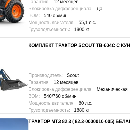
Гарантия
:
12 месяцев
Блокировка дифференциала
:
Да
ВОМ
:
540 об/мин
Мощность двигателя
:
55,1 л.с.
Грузоподъемность
:
1800 кг
КОМПЛЕКТ ТРАКТОР SCOUT TB-604С С КУ
Производитель
:
Scout
Гарантия
:
12 месяцев
Блокировка дифференциала
:
Механическая
ВОМ
:
540/760 об/мин
Мощность двигателя
:
80 л.с.
Грузоподъемность
:
1880 кг
ТРАКТОР МТЗ 82.3 ( 82.3-0000010-005) БЕЛ