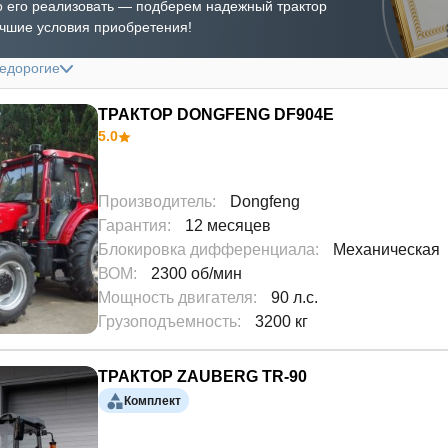
 его реализовать — подберем надежный трактор
учшие условия приобретения!
недорогие
ТРАКТОР DONGFENG DF904E
5.0
Производитель
:
Dongfeng
Гарантия
:
12 месяцев
Блокировка дифференциала
:
Механическая
ВОМ
:
2300 об/мин
Мощность двигателя
:
90 л.с.
Грузоподъемность
:
3200 кг
ТРАКТОР ZAUBERG TR-90
Комплект