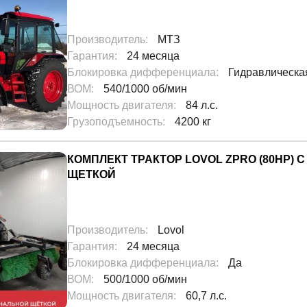
Производитель
:
МТЗ
Гарантия
:
24 месяца
Блокировка дифференциала
:
Гидравлическа
ВОМ
:
540/1000 об/мин
Мощность двигателя
:
84 л.с.
Грузоподъемность
:
4200 кг
КОМПЛЕКТ ТРАКТОР LOVOL ZPRO (80HP)
ЩЕТКОЙ
Производитель
:
Lovol
Гарантия
:
24 месяца
Блокировка дифференциала
:
Да
ВОМ
:
500/1000 об/мин
Мощность двигателя
:
60,7 л.с.