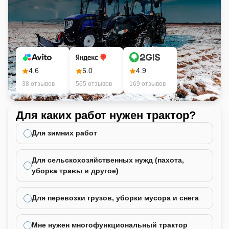
4.6
5.0
4.9
38 отзывов
565 отзывов
169 отзывов
Для каких работ нужен трактор?
Ка
не
Для зимних работ
Для сельскохозяйственных нужд (пахота,
уборка травы и другое)
Для перевозки грузов, уборки мусора и снега
Мне нужен многофункциональный трактор