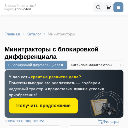
Звонок бесплатный
8 (800) 550-5481
Главная
Каталог
Минитракторы
Минитракторы с блокировкой
дифференциала
С блокировкой дифференциала
Китайские минитракторы
С ка
У вас есть
грант на развитие дела?
Поможем выгодно его реализовать — подберем
надежный трактор и предоставим лучшие условия
приобретения!
Получить предложение
сначала недорогие
Фильтры